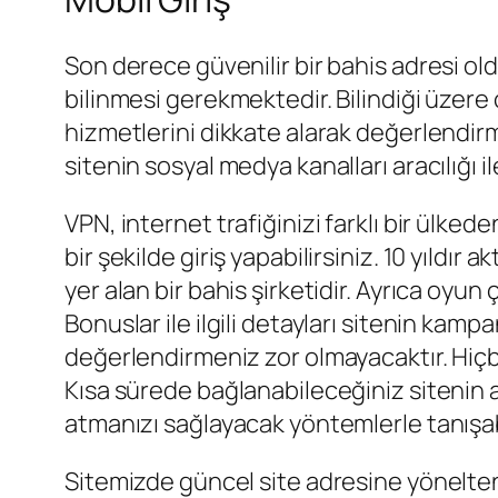
Son derece güvenilir bir bahis adresi ol
bilinmesi gerekmektedir. Bilindiği üzer
hizmetlerini dikkate alarak değerlendirm
sitenin sosyal medya kanalları aracılığı 
VPN, internet trafiğinizi farklı bir ülk
bir şekilde giriş yapabilirsiniz. 10 yıldı
yer alan bir bahis şirketidir. Ayrıca oyun
Bonuslar ile ilgili detayları sitenin kamp
değerlendirmeniz zor olmayacaktır. Hiç
Kısa sürede bağlanabileceğiniz sitenin a
atmanızı sağlayacak yöntemlerle tanışabi
Sitemizde güncel site adresine yönelten b