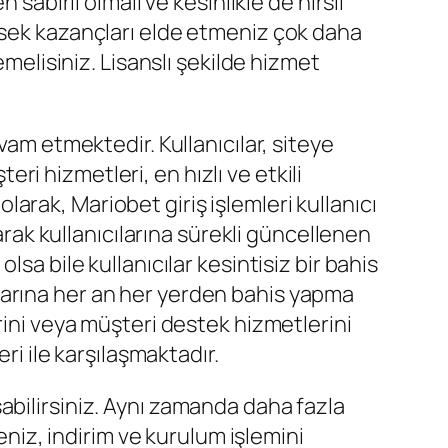
sabırlı olmalı ve kesinlikle de hırslı
ksek kazançları elde etmeniz çok daha
emelisiniz. Lisanslı şekilde hizmet
vam etmektedir. Kullanıcılar, siteye
eri hizmetleri, en hızlı ve etkili
rak, Mariobet giriş işlemleri kullanıcı
arak kullanıcılarına sürekli güncellenen
sa bile kullanıcılar kesintisiz bir bahis
larına her an her yerden bahis yapma
rini veya müşteri destek hizmetlerini
ri ile karşılaşmaktadır.
abilirsiniz. Aynı zamanda daha fazla
eniz, indirim ve kurulum işlemini