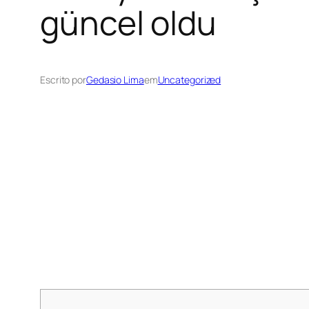
güncel oldu
Escrito por
Gedasio Lima
em
Uncategorized