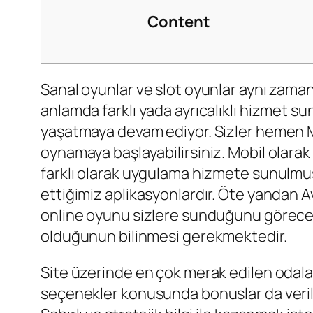
Content
Sanal oyunlar ve slot oyunlar aynı zaman
anlamda farklı yada ayrıcalıklı hizmet 
yaşatmaya devam ediyor. Sizler hemen Ma
oynamaya başlayabilirsiniz. Mobil olarak 
farklı olarak uygulama hizmete sunulmuş
ettiğimiz aplikasyonlardır. Öte yandan
online oyunu sizlere sunduğunu görecek
olduğunun bilinmesi gerekmektedir.
Site üzerinde en çok merak edilen odal
seçenekler konusunda bonuslar da verile