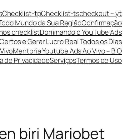
s
Checklist-tp
Checklist-ts
checkout – yt
 Todo Mundo da Sua Região
Confirmação
nos checklist
Dominando o YouTube Ads
 Certos e Gerar Lucro Real Todos os Dias
Vivo
Mentoria Youtube Ads Ao Vivo – BIO
ca de Privacidade
Serviços
Termos de Uso
en biri Mariobet