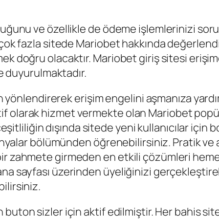
duğunu ve özellikle de ödeme işlemlerinizi soru
e çok fazla sitede Mariobet hakkında değerlend
ek doğru olacaktır. Mariobet giriş sitesi eriş
ile duyurulmaktadır.
eden yönlendirerek erişim engelini aşmanıza yar
r aktif olarak hizmet vermekte olan Mariobet popü
 çeşitliliğin dışında sitede yeni kullanıcılar iç
anyalar bölümünden öğrenebilirsiniz. Pratik ve ayr
bir zahmete girmeden en etkili çözümleri heme
na sayfası üzerinden üyeliğinizi gerçekleştire
lirsiniz.
uton sizler için aktif edilmiştir. Her bahis sit