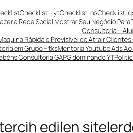
ecklist
Checklist – yt
Checklist-ns
Checklist-q
zer a Rede Social Mostrar Seu Negócio Para
Consultoria – Alu
áquina Rápida e Previsível de Atrair Clientes
oria em Grupo – tks
Mentoria Youtube Ads Ao 
abéns Consultoria GA
PG dominando YT
Politi
tercih edilen sitelerd