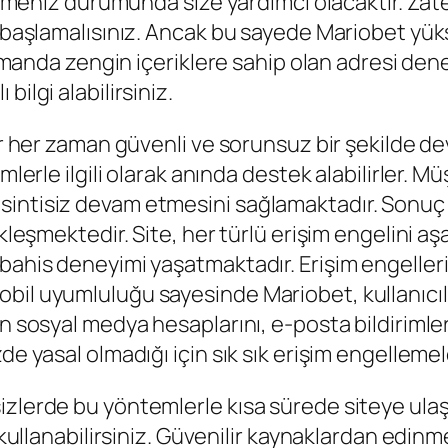
temeniz durumunda size yardımcı olacaktır. Zaten 
na başlamalısınız. Ancak bu sayede Mariobet yü
 zamanda zengin içeriklere sahip olan adresi den
ilgi alabilirsiniz.
er her zaman güvenli ve sorunsuz bir şekilde de
lerle ilgili olarak anında destek alabilirler. Müşt
ntisiz devam etmesini sağlamaktadır. Sonuç ola
ekleşmektedir. Site, her türlü erişim engelini aş
ahis deneyimi yaşatmaktadır. Erişim engelleri ol
obil uyumluluğu sayesinde Mariobet, kullanıcı
in sosyal medya hesaplarını, e-posta bildirimle
e yasal olmadığı için sık sık erişim engellemele
izlerde bu yöntemlerle kısa sürede siteye ulaş
 kullanabilirsiniz. Güvenilir kaynaklardan edinm