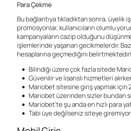
Para Çekme
Bu bağlantıya tıkladıktan sonra, üyelik 
promosyonlar, kullanıcıların olumlu yorum
kampanyaların cazip olduğunu düşünmekted
işlemlerinde yaşanan gecikmelerdir. Baz
hesaplarına geçmediğini belirtmektedirler.
Bilindiği üzere çok fazla sitede Ma
Güvenilir ve lisanslı hizmetleri alır
Mariobet sitesine giriş yapmak için 
Mariobet üzerinden sizler bundan s
Mariobet’te şu anda en hızlı para y
Tabi üye değilseniz siteye giremiyor
Mobil Giriş