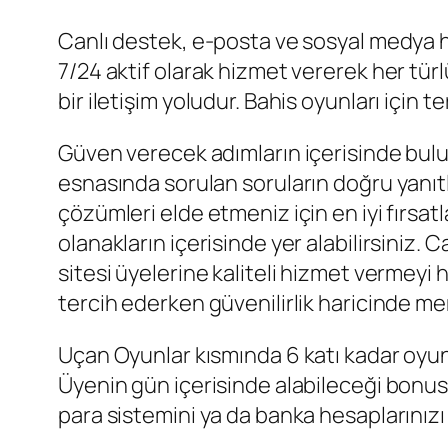
Canlı destek, e-posta ve sosyal medya he
7/24 aktif olarak hizmet vererek her türl
bir iletişim yoludur. Bahis oyunları iç
Güven verecek adımların içerisinde bulun
esnasında sorulan soruların doğru yanıtl
çözümleri elde etmeniz için en iyi fırsatl
olanakların içerisinde yer alabilirsiniz. 
sitesi üyelerine kaliteli hizmet vermeyi
tercih ederken güvenilirlik haricinde m
Uçan Oyunlar kısmında 6 katı kadar oyunla
Üyenin gün içerisinde alabileceği bonus m
para sistemini ya da banka hesaplarınızı