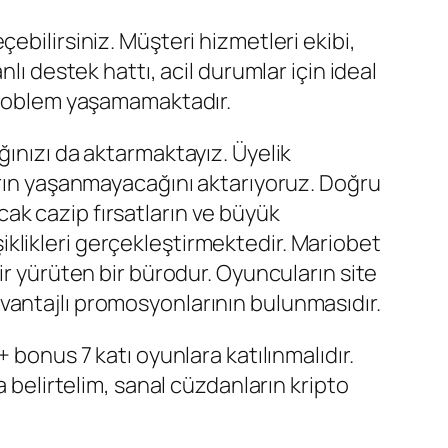
ebilirsiniz. Müşteri hizmetleri ekibi,
lı destek hattı, acil durumlar için ideal
 problem yaşamamaktadır.
ğınızı da aktarmaktayız. Üyelik
ların yaşanmayacağını aktarıyoruz. Doğru
acak cazip fırsatların ve büyük
işiklikleri gerçekleştirmektedir. Mariobet
ir yürüten bir bürodur. Oyuncuların site
vantajlı promosyonlarının bulunmasıdır.
 bonus 7 katı oyunlara katılınmalıdır.
a belirtelim, sanal cüzdanların kripto